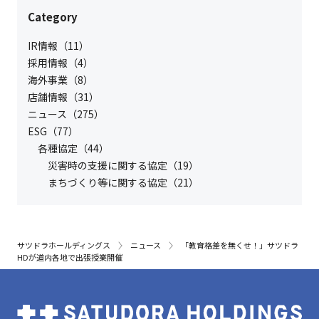
202
Category
202
IR情報（11）
採用情報（4）
海外事業（8）
店舗情報（31）
ニュース（275）
ESG（77）
各種協定（44）
災害時の支援に関する協定（19）
まちづくり等に関する協定（21）
サツドラホールディングス
ニュース
「教育格差を無くせ！」サツドラ
HDが道内各地で出張授業開催